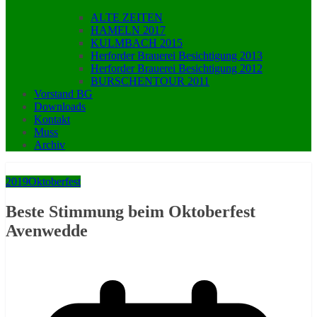
ALTE ZEITEN
HAMELN 2017
KULMBACH 2015
Herforder Brauerei Besichtigung 2013
Herforder Brauerei Besichtigung 2012
BURSCHENTOUR 2011
Vorstand BG
Downloads
Kontakt
Muss
Archiv
2019
Oktoberfest
Beste Stimmung beim Oktoberfest
Avenwedde