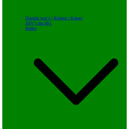
Damals war`s | Könige / Kaiser
JHV’s der BG
Bilder