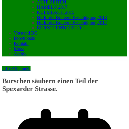
ALTE ZEITEN
HAMELN 2017
KULMBACH 2015
Herforder Brauerei Besichtigung 2013
Herforder Brauerei Besichtigung 2012
BURSCHENTOUR 2011
Vorstand BG
Downloads
Kontakt
Muss
Archiv
2016
Allgemein
Burschen säubern einen Teil der
Spexarder Strasse.