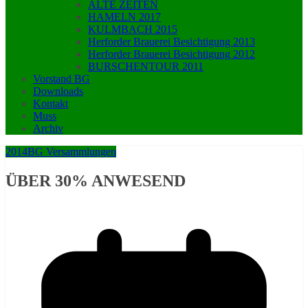
ALTE ZEITEN
HAMELN 2017
KULMBACH 2015
Herforder Brauerei Besichtigung 2013
Herforder Brauerei Besichtigung 2012
BURSCHENTOUR 2011
Vorstand BG
Downloads
Kontakt
Muss
Archiv
2014
BG Versammlungen
ÜBER 30% ANWESEND