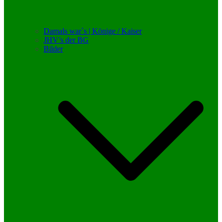
Damals war`s | Könige / Kaiser
JHV’s der BG
Bilder