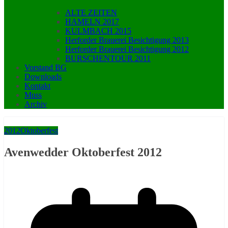
ALTE ZEITEN
HAMELN 2017
KULMBACH 2015
Herforder Brauerei Besichtigung 2013
Herforder Brauerei Besichtigung 2012
BURSCHENTOUR 2011
Vorstand BG
Downloads
Kontakt
Muss
Archiv
2012
Oktoberfest
Avenwedder Oktoberfest 2012