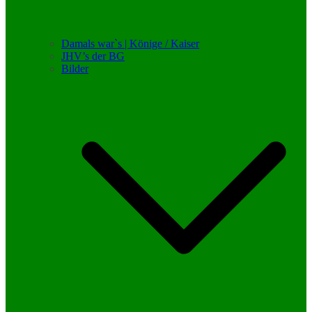
Damals war`s | Könige / Kaiser
JHV’s der BG
Bilder