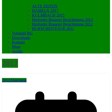
ALTE ZEITEN
HAMELN 2017
KULMBACH 2015
Herforder Brauerei Besichtigung 2013
Herforder Brauerei Besichtigung 2012
BURSCHENTOUR 2011
Vorstand BG
Downloads
Kontakt
Muss
Archiv
2012
2012
Allgemein